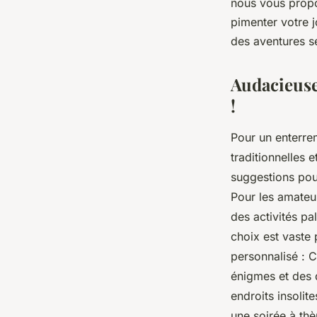
nous vous propo
pimenter votre 
léonne
•
17 septembre 2023
•
2 min de lecture
des aventures s
Audacieuse
!
Pour un enterrem
traditionnelles 
suggestions pou
Pour les amateu
des activités pa
choix est vaste 
personnalisé : C
énigmes et des d
endroits insolit
une soirée à th