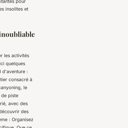
itantes pour
 insolites et
inoubliable
 les activités
ici quelques
 d'aventure :
tier consacré à
canyoning, le
 de piste
rié, avec des
 découvrir des
hème : Organisez
cifique. Que ce