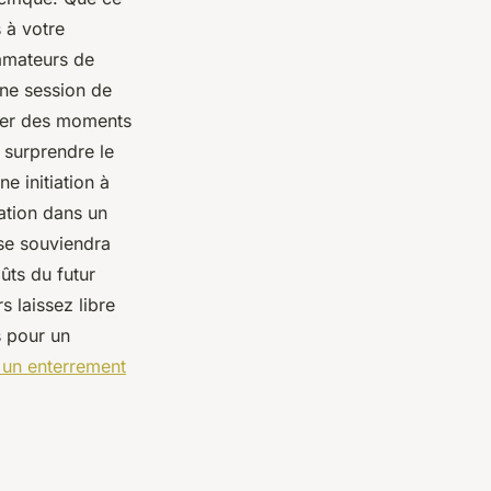
s à votre
 amateurs de
une session de
ager des moments
à surprendre le
ne initiation à
ation dans un
 se souviendra
ûts du futur
s laissez libre
s pour un
r un enterrement