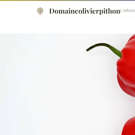
Domaineolivierpithon
L'infor