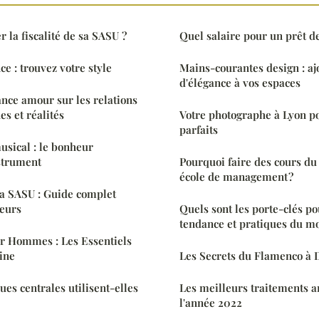
la fiscalité de sa SASU ?
Quel salaire pour un prêt d
e : trouvez votre style
Mains-courantes design : aj
d'élégance à vos espaces
ance amour sur les relations
s et réalités
Votre photographe à Lyon p
parfaits
sical : le bonheur
strument
Pourquoi faire des cours du
école de management ?
la SASU : Guide complet
neurs
Quels sont les porte-clés po
tendance et pratiques du m
ur Hommes : Les Essentiels
ine
Les Secrets du Flamenco à 
s centrales utilisent-elles
Les meilleurs traitements an
l'année 2022