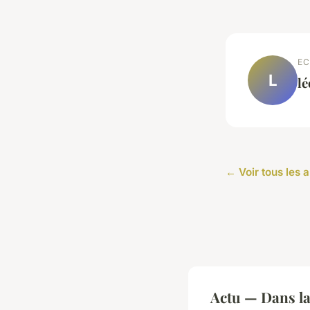
EC
L
l
← Voir tous les a
Actu — Dans l