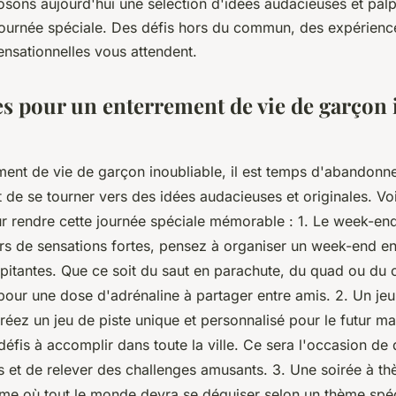
sons aujourd'hui une sélection d'idées audacieuses et palp
journée spéciale. Des défis hors du commun, des expériences
ensationnelles vous attendent.
s pour un enterrement de vie de garçon 
ent de vie de garçon inoubliable, il est temps d'abandonner
et de se tourner vers des idées audacieuses et originales. Vo
r rendre cette journée spéciale mémorable : 1. Le week-end
rs de sensations fortes, pensez à organiser un week-end en
lpitantes. Que ce soit du saut en parachute, du quad ou du 
pour une dose d'adrénaline à partager entre amis. 2. Un jeu
réez un jeu de piste unique et personnalisé pour le futur ma
éfis à accomplir dans toute la ville. Ce sera l'occasion de
es et de relever des challenges amusants. 3. Une soirée à t
ème où tout le monde devra se déguiser selon un thème spé