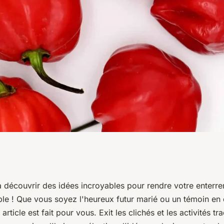
s pour pimenter
 découvrir des idées incroyables pour rendre votre enterre
ble ! Que vous soyez l'heureux futur marié ou un témoin en
 vie de garçon !
t article est fait pour vous. Exit les clichés et les activités tra