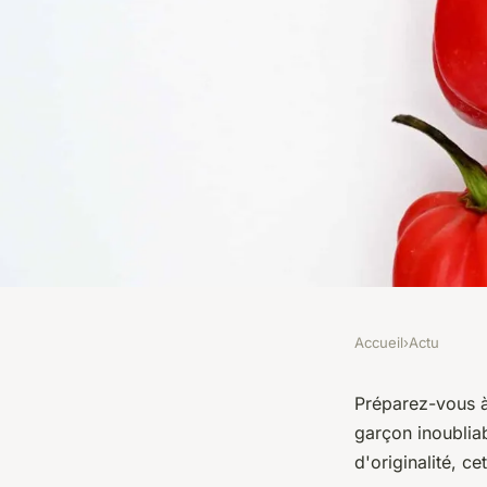
Accueil
›
Actu
ACTU
Des idées originale
Préparez-vous à
garçon inoublia
votre enterrement de
d'originalité, ce