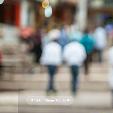
📡 L'algorithme du vrai 👁️