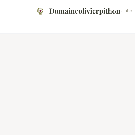
Domaineolivierpithon
L'infor