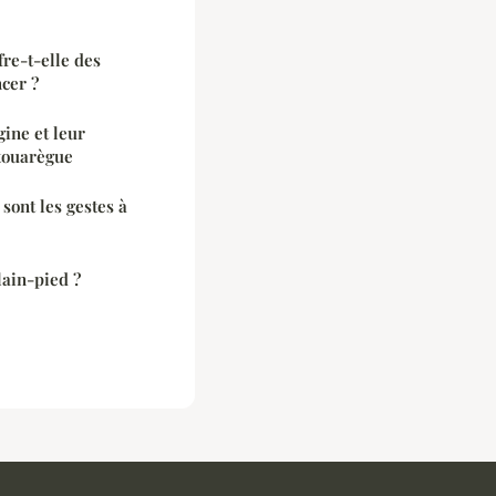
re-t-elle des
cer ?
gine et leur
 touarègue
 sont les gestes à
lain-pied ?