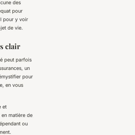
acune des
déquat pour
l pour y voir
jet de vie.
s clair
é peut parfois
assurances, un
émystifier pour
e, en vous
 et
s en matière de
dépendant ou
ment.