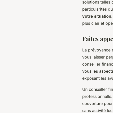
solutions telles 
particularités qu
léonne
•
17 décembre 2023
•
2 min de lecture
votre situation
plus clair et op
Faites appe
La prévoyance 
vous laisser per
conseiller finan
vous les aspect
exposant les av
Un conseiller fi
professionnelle
couverture pour
sans activité lu