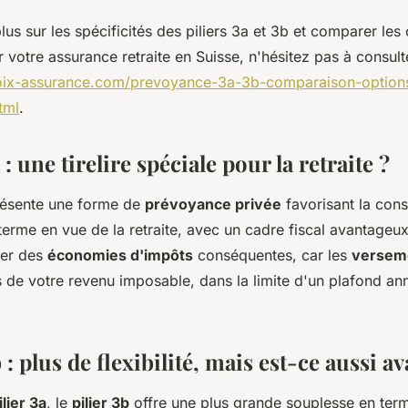
lus sur les spécificités des piliers 3a et 3b et comparer les
 votre assurance retraite en Suisse, n'hésitez pas à consult
oix-assurance.com/prevoyance-3a-3b-comparaison-option
tml
.
 : une tirelire spéciale pour la retraite ?
ésente une forme de
prévoyance privée
favorisant la cons
erme en vue de la retraite, avec un cadre fiscal avantageux.
ser des
économies d'impôts
conséquentes, car les
versem
 de votre revenu imposable, dans la limite d'un plafond annu
b : plus de flexibilité, mais est-ce aussi a
ilier 3a
, le
pilier 3b
offre une plus grande souplesse en ter