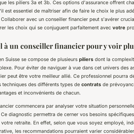
que les piliers 3a et 3b. Ces options d'
assurance
offrent ch
'il est essentiel de maîtriser afin de faire le choix le plus a
. Collaborer avec un conseiller financier peut s'avérer crucia
érer les choix qui se conjuguent parfaitement avec
votre
pro
l à un conseiller financier pour y voir plu
en Suisse se compose de plusieurs
piliers
dont la complexit
plexe. Pour éviter de naviguer à vue dans cet univers des 
cier peut être votre meilleur allié. Ce professionnel pourra d
s techniques des différents types de
contrats
de prévoyanc
antages et inconvénients de chacun.
nancier commencera par analyser votre situation personnelle
. Ce diagnostic permettra de cerner vos besoins spécifique
 votre retraite. En effet, selon que vous soyez employé, in
crative, les recommandations pourraient varier considérable