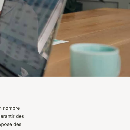
on nombre
arantir des
ropose des