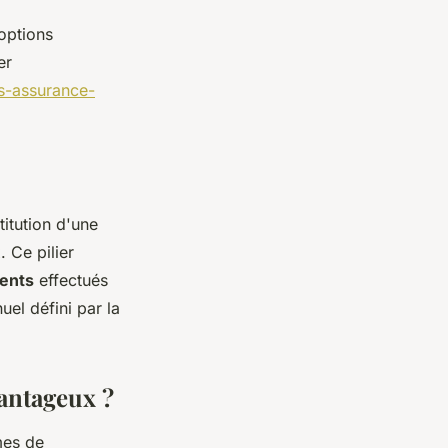
 options
er
s-assurance-
titution d'une
 Ce pilier
ents
effectués
el défini par la
vantageux ?
mes de