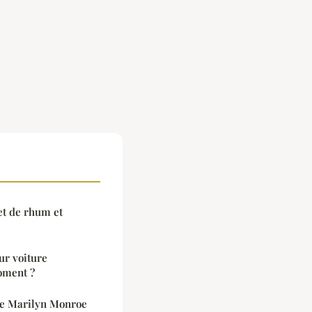
et de rhum et
ur voiture
oment ?
 de Marilyn Monroe