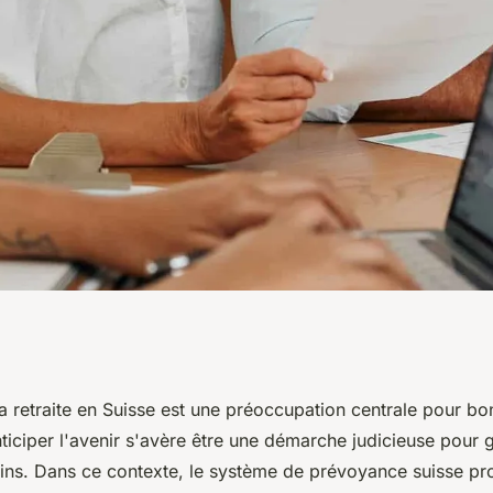
onseiller sur le
la retraite en Suisse est une préoccupation centrale pour b
ticiper l'avenir s'avère être une démarche judicieuse pour g
yance 3a et 3b.
ins. Dans ce contexte, le système de prévoyance suisse p