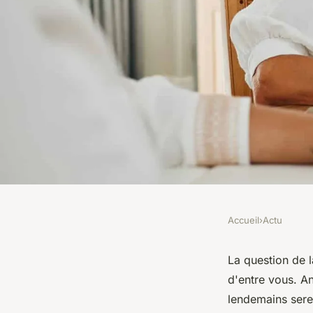
Accueil
›
Actu
ACTU
Collaborez avec un c
La question de 
d'entre vous. An
choix de votre prévo
lendemains sere