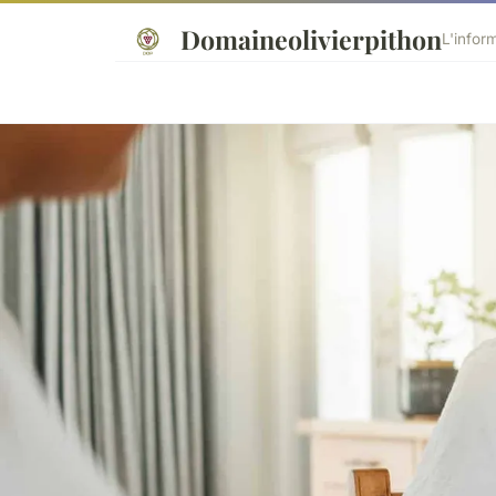
Domaineolivierpithon
L'infor