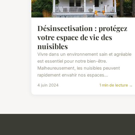
Désinsectisation : protégez
votre espace de vie des
nuisibles
Vivre dans un environnement sain et agréable
est essentiel pour notre bien-être.
Malheureusement, les nuisibles peuvent
rapidement envahir nos espaces...
4 juin 2024
1 min de lecture →