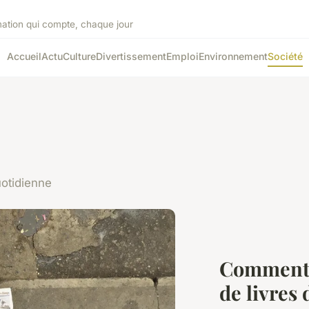
mation qui compte, chaque jour
Accueil
Actu
Culture
Divertissement
Emploi
Environnement
Société
uotidienne
Comment c
de livres 