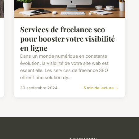
Services de freelance seo
pour booster votre visibilité
en ligne
Dans un monde numérique en constante
évolution, la visibilité de votre site web est
essentielle. Les services de freelance SEO
offrent une solution dy...
30 septembre 2024
5 min de lecture →