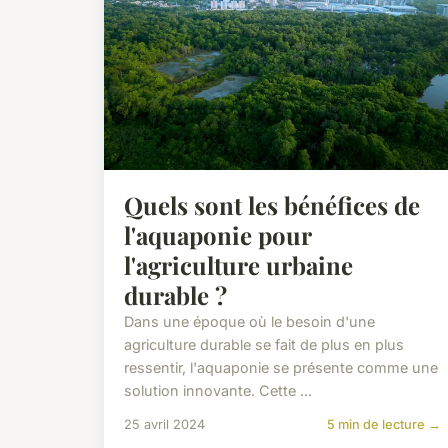
Quels sont les bénéfices de
l'aquaponie pour
l'agriculture urbaine
durable ?
Dans une époque où le besoin d'une
agriculture durable se fait de plus en plus
ressentir, l'aquaponie se présente comme une
solution innovante. Cette ...
25 avril 2024
5 min de lecture →