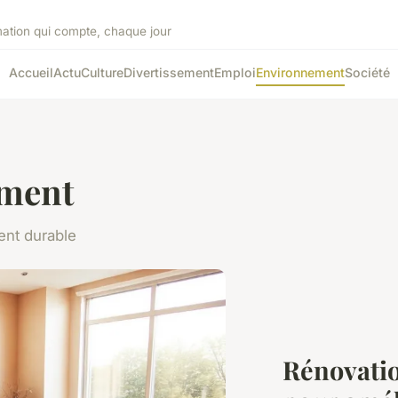
mation qui compte, chaque jour
Accueil
Actu
Culture
Divertissement
Emploi
Environnement
Société
ment
ent durable
Rénovatio