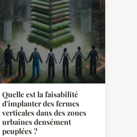
Quelle est la faisabilité
d'implanter des fermes
verticales dans des zones
urbaines densément
peuplées ?