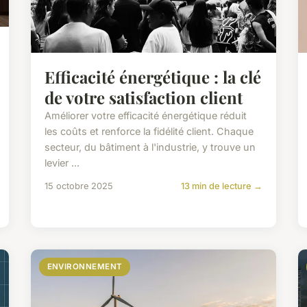
Efficacité énergétique : la clé
de votre satisfaction client
Améliorer votre efficacité énergétique réduit
les coûts et renforce la fidélité client. Chaque
secteur, du bâtiment à l'industrie, y trouve un
levier ...
15 octobre 2025
13 min de lecture →
ENVIRONNEMENT