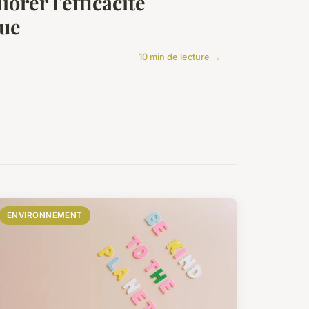
orer l'efficacité
que
10 min de lecture →
ENVIRONNEMENT