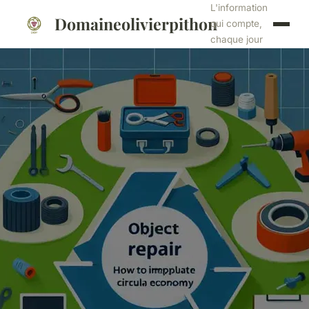
L'information
Domaineolivierpithon
qui compte,
chaque jour