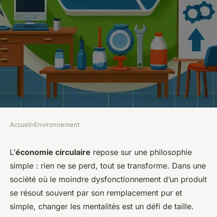
Accueil
›
Environnement
ENVIRONNEMENT
Comment mettre en œuvre des
L’
économie circulaire
repose sur une philosophie
simple : rien ne se perd, tout se transforme. Dans une
ateliers de réparation d'objets
société où le moindre dysfonctionnement d’un produit
pour favoriser l'économie
se résout souvent par son remplacement pur et
circulaire ?
simple, changer les mentalités est un défi de taille.