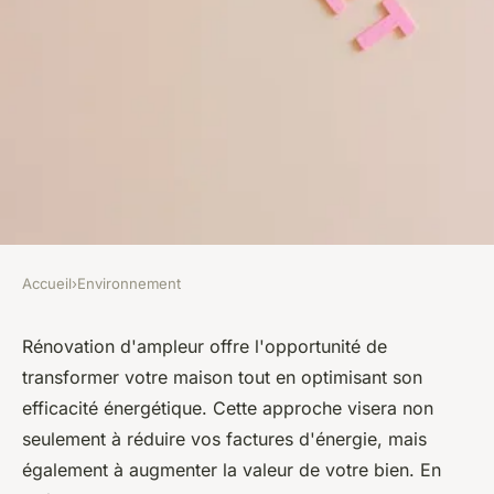
Accueil
›
Environnement
ENVIRONNEMENT
Rénovation d'ampleur :
Rénovation d'ampleur offre l'opportunité de
transformer votre maison tout en optimisant son
optimisez l'efficacité
efficacité énergétique. Cette approche visera non
énergétique de votre maison
seulement à réduire vos factures d'énergie, mais
également à augmenter la valeur de votre bien. En
léonne
•
29 mars 2025
•
5 min de lecture