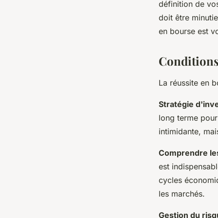
définition de vo
doit être minuti
léonne
•
24 mars 2024
•
3 min de lecture
en bourse est vo
Conditions
La réussite en b
Stratégie d'inv
long terme pour 
intimidante, ma
Comprendre le
est indispensab
cycles économiq
les marchés.
Gestion du ris