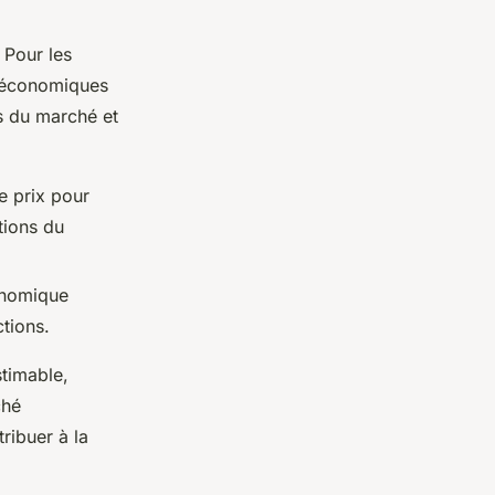
 Pour les
s économiques
s du marché et
e prix pour
tions du
conomique
ctions.
stimable,
ché
ribuer à la