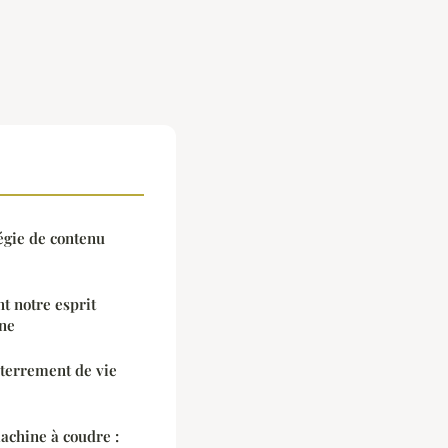
égie de contenu
t notre esprit
rne
nterrement de vie
achine à coudre :