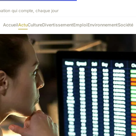
mation qui compte, chaque jour
Accueil
Actu
Culture
Divertissement
Emploi
Environnement
Société