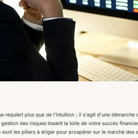
ditions à avoir
e requiert plus que de l'intuition ; il s'agit d'une démarche 
gestion des risques tissent la toile de votre succès financi
gent en bourse?
ont les piliers à ériger pour prospérer sur le marché des a