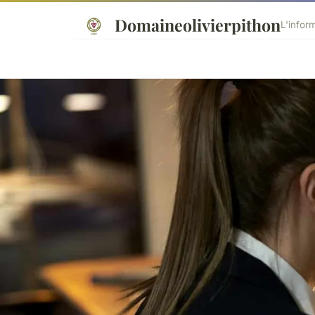
Domaineolivierpithon
L'infor