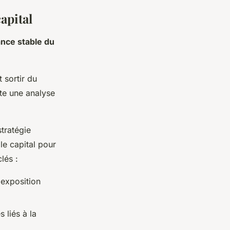
capital
ance stable du
t sortir du
te une analyse
tratégie
le capital pour
lés :
 exposition
 liés à la