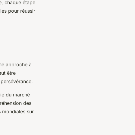
lle, chaque étape
lles pour réussir
 une approche à
eut être
a persévérance.
ie du marché
préhension des
s mondiales sur