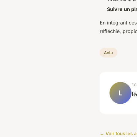
Suivre un pl
En intégrant ces
réfléchie, propi
Actu
EC
L
l
← Voir tous les a