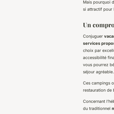
Mais pourquoi d
si attractif pour
léonne
•
16 juin 2024
•
2 min de lecture
Un comprom
Conjuguer
vaca
services propo
choix par excell
accessibilité fi
vous pourrez bé
séjour agréable.
Ces campings of
restauration de 
Concernant l’héb
du traditionnel