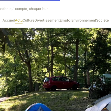
mation qui compte, chaque jour
Accueil
Actu
Culture
Divertissement
Emploi
Environnement
Société