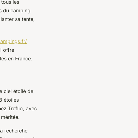
 tous les
es du camping
anter sa tente,
campings.fr/
l offre
les en France.
 ciel étoilé de
3 étoiles
ez Treflio, avec
 méritée.
la recherche