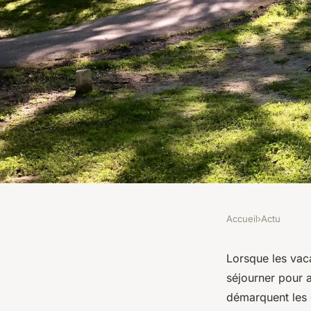
Accueil
›
Actu
ACTU
Les raisons de choi
Lorsque les vaca
séjourner pour a
étoiles
démarquent les c