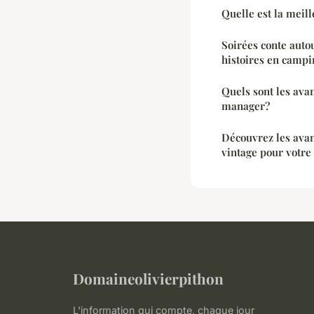
Quelle est la meil
Soirées conte autou
histoires en campi
Quels sont les ava
manager?
Découvrez les avan
vintage pour votre
Domaineolivierpithon
L'information qui compte, chaque jour