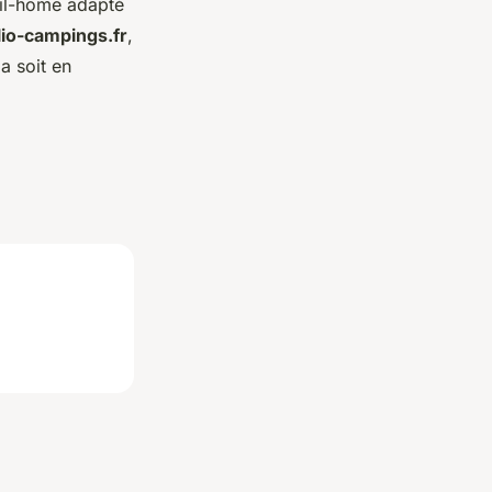
bil-home adapté
lio-campings.fr
,
a soit en