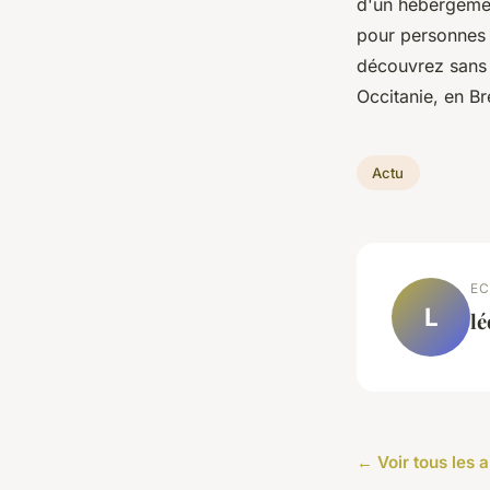
d'un hébergemen
pour personnes 
découvrez sans 
Occitanie, en B
Actu
EC
L
l
← Voir tous les a