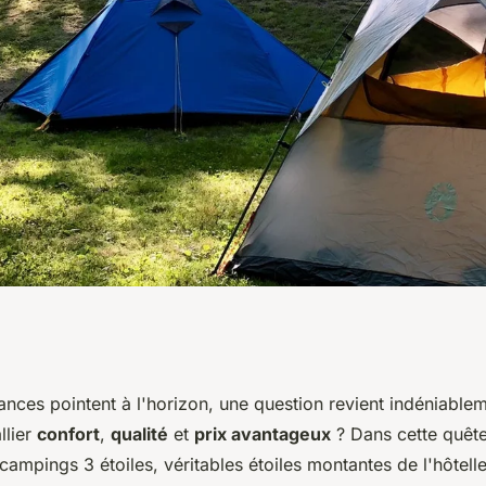
sir un camping 3
nces pointent à l'horizon, une question revient indéniablem
llier
confort
,
qualité
et
prix avantageux
? Dans cette quête
ampings 3 étoiles, véritables étoiles montantes de l'hôteller