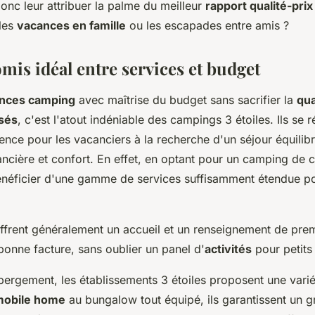
onc leur attribuer la palme du meilleur
rapport qualité-prix
 les
vacances en famille
ou les escapades entre amis ?
is idéal entre services et budget
nces camping
avec maîtrise du budget sans sacrifier la
qua
sés
, c'est l'atout indéniable des campings 3 étoiles. Ils se r
ence pour les vacanciers à la recherche d'un séjour équilibr
nancière et confort. En effet, en optant pour un camping de 
néficier d'une gamme de services suffisamment étendue po
frent généralement un accueil et un renseignement de prem
bonne facture, sans oublier un panel d'
activités
pour petits
ergement, les établissements 3 étoiles proposent une varié
mobile home
au bungalow tout équipé, ils garantissent un g