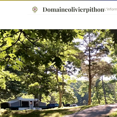
Domaineolivierpithon
L'infor