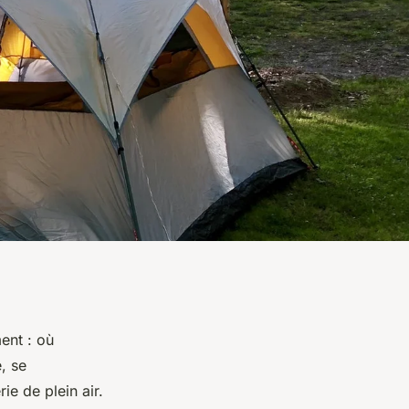
ent : où
, se
ie de plein air.