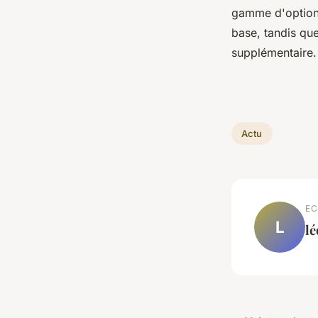
gamme d'options
base, tandis qu
supplémentaire
Actu
EC
L
l