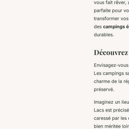
vous fait rêver,
Savoie.
parfaite pour v
transformer vos
des
campings é
léonne
•
29 janvier 2024
•
2 min de lecture
durables.
Découvrez 
Envisagez-vou
Les campings sa
charme de la rég
préservé.
Imaginez un lie
Lacs est précis
caressé par les 
bien méritée loin