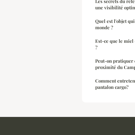
Les secrets du réf
une visibilité opti
Quel est l'objet qu
monde ?
Est-ce que le miel
?
Peut-on pratiquer d
proximité du Camp
Comment entreteni
pantalon cargo?