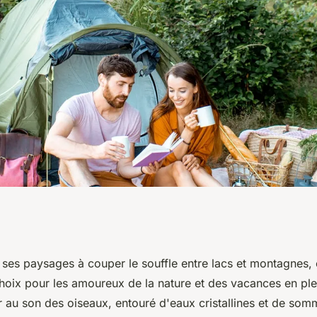
 mémorables avec
 ses paysages à couper le souffle entre lacs et montagnes, 
hoix pour les amoureux de la nature et des vacances en plein
votre camping en
er au son des oiseaux, entouré d'eaux cristallines et de so