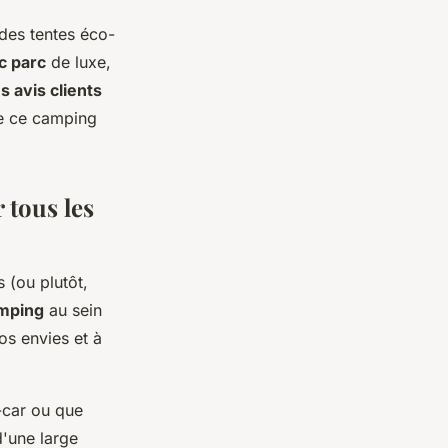
des tentes éco-
c parc
de luxe,
s avis clients
de ce camping
 tous les
s (ou plutôt,
mping
au sein
os envies et à
-car ou que
'une large