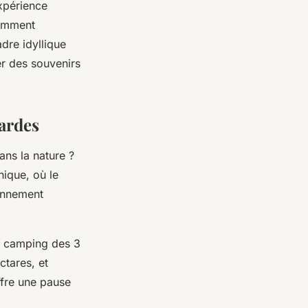
expérience
comment
dre idyllique
r des souvenirs
ardes
ans la nature ?
nique, où le
ronnement
Le camping des 3
ctares, et
ffre une pause