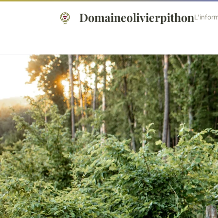
Domaineolivierpithon
L'infor