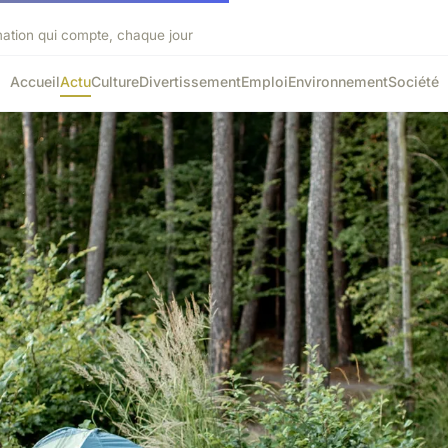
mation qui compte, chaque jour
Accueil
Actu
Culture
Divertissement
Emploi
Environnement
Société