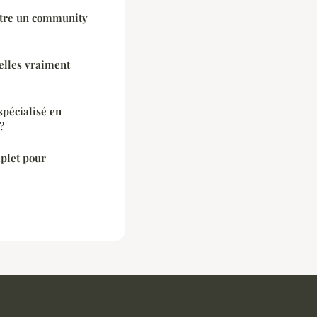
'être un community
elles vraiment
spécialisé en
?
mplet pour