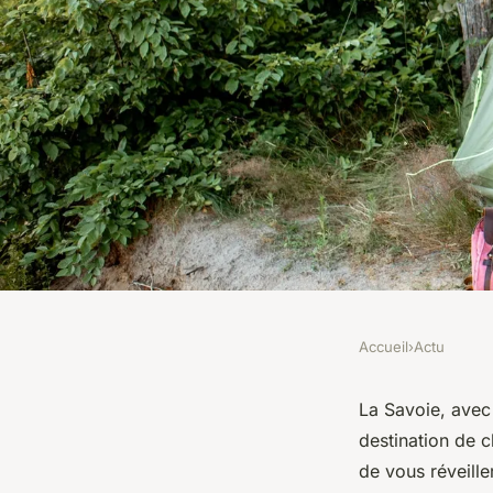
Accueil
›
Actu
ACTU
Vivez des moments
La Savoie, avec
destination de c
vos proches durant 
de vous réveill