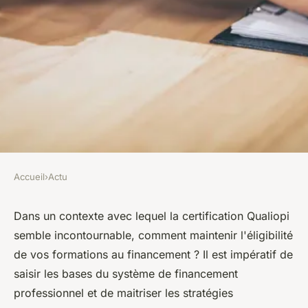
Accueil
›
Actu
ACTU
Comment rendre vos
Dans un contexte avec lequel la certification Qualiopi
semble incontournable, comment maintenir l'éligibilité
formations éligibles aux
de vos formations au financement ? Il est impératif de
financements sans la
saisir les bases du système de financement
certification Qualiopi ?
professionnel et de maitriser les stratégies