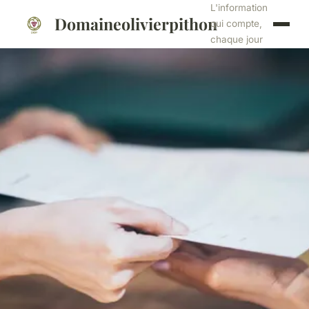
L'information
Domaineolivierpithon
qui compte,
chaque jour