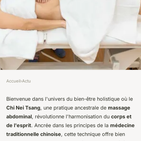
Accueil
›
Actu
ACTU
Les secrets du chi nei tsang :
Bienvenue dans l'univers du bien-être holistique où le
Chi Nei Tsang
, une pratique ancestrale de
massage
Réveillez votre énergie vitale
abdominal
, révolutionne l'harmonisation du
corps et
par le massage abdominal
de l'esprit
. Ancrée dans les principes de la
médecine
traditionnelle chinoise
, cette technique offre bien
léonne
•
15 décembre 2023
•
2 min de lecture