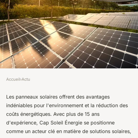
Accueil
›
Actu
ACTU
Panneaux solaires : bénéfices
Les panneaux solaires offrent des avantages
indéniables pour l'environnement et la réduction des
et solutions avec cap soleil
coûts énergétiques. Avec plus de 15 ans
Énergie
d'expérience, Cap Soleil Énergie se positionne
comme un acteur clé en matière de solutions solaires,
léonne
•
5 février 2025
•
5 min de lecture