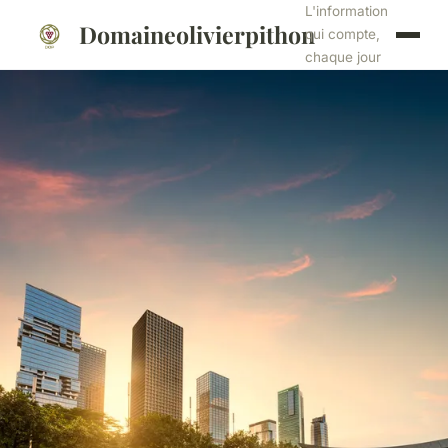
L'information
Domaineolivierpithon
qui compte,
chaque jour