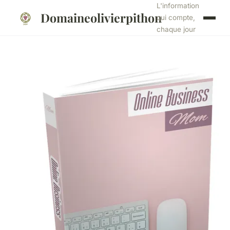
L'information
Domaineolivierpithon
qui compte,
chaque jour