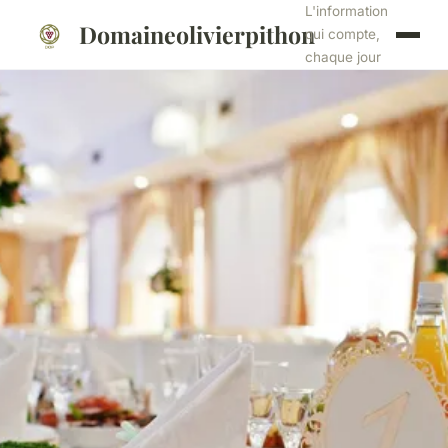
L'information
Domaineolivierpithon
qui compte,
chaque jour