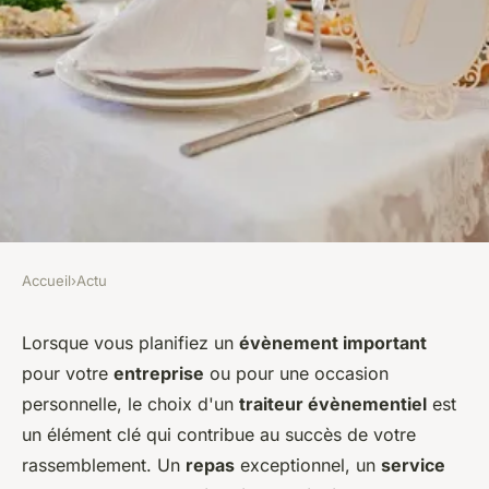
Accueil
›
Actu
ACTU
Où trouver un traiteur
Lorsque vous planifiez un
évènement important
pour votre
entreprise
ou pour une occasion
évènementiel de qualité?
personnelle, le choix d'un
traiteur évènementiel
est
un élément clé qui contribue au succès de votre
léonne
•
20 décembre 2023
•
2 min de lecture
rassemblement. Un
repas
exceptionnel, un
service