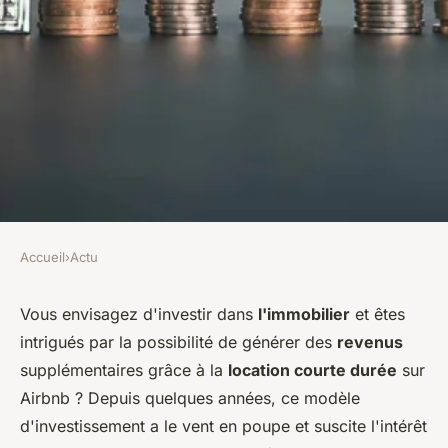
Accueil
›
Actu
ACTU
Quels sont les avantages et les
Vous envisagez d'investir dans
l'immobilier
et êtes
intrigués par la possibilité de générer des
revenus
étapes pour investir dans
supplémentaires grâce à la
location courte durée
sur
l'immobilier et louer sur
Airbnb ? Depuis quelques années, ce modèle
Airbnb en location courte
d'investissement a le vent en poupe et suscite l'intérêt