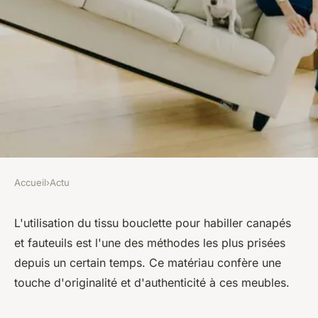
Accueil
›
Actu
ACTU
Modélisez votre canapé avec le
L'utilisation du tissu bouclette pour habiller canapés
et fauteuils est l'une des méthodes les plus prisées
tissu bouclette !
depuis un certain temps. Ce matériau confère une
touche d'originalité et d'authenticité à ces meubles.
léonne
•
27 septembre 2023
•
2 min de lecture