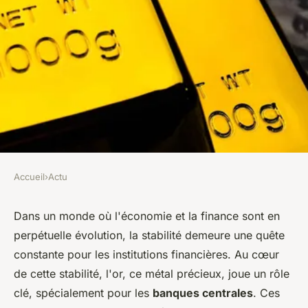
Accueil
›
Actu
ACTU
Comment les banques
Dans un monde où l'économie et la finance sont en
perpétuelle évolution, la stabilité demeure une quête
centrales utilisent-elles les
constante pour les institutions financières. Au cœur
lingots d'or ?
de cette stabilité, l'or, ce métal précieux, joue un rôle
clé, spécialement pour les
banques centrales
. Ces
léonne
•
5 juillet 2024
•
2 min de lecture