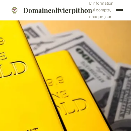
L'information
Domaineolivierpithon
qui compte,
chaque jour