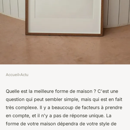
Accueil
›
Actu
ACTU
Quelle est la meilleure forme
Quelle est la meilleure forme de maison ? C'est une
question qui peut sembler simple, mais qui est en fait
de maison ?
très complexe. Il y a beaucoup de facteurs à prendre
en compte, et il n'y a pas de réponse unique. La
léonne
•
28 novembre 2022
•
7 min de lecture
forme de votre maison dépendra de votre style de