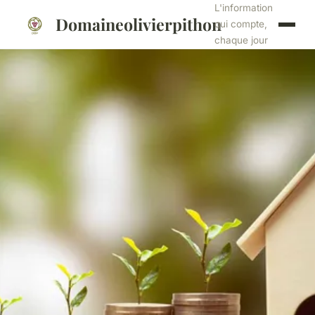
L'information
Domaineolivierpithon
qui compte,
chaque jour