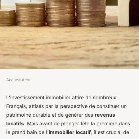
Accueil
›
Actu
ACTU
Les lois à connaître pour un
L'investissement immobilier attire de nombreux
Français, attisés par la perspective de constituer un
investissement immobilier
patrimoine durable et de générer des
revenus
locatifs
. Mais avant de plonger tête la première dans
léonne
•
21 décembre 2023
•
2 min de lecture
le grand bain de l'
immobilier locatif
, il est crucial de