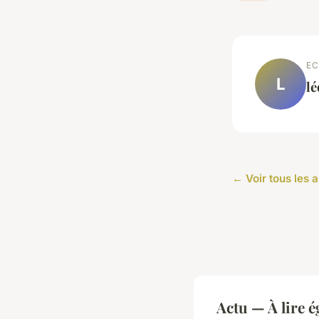
EC
L
l
← Voir tous les a
Actu — À lire 