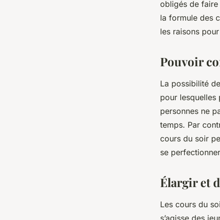
obligés de fair
la formule des c
léonne
•
27 septembre 2023
•
2 min de lecture
les raisons pour
Pouvoir con
La possibilité de
pour lesquelles 
personnes ne par
temps. Par cont
cours du soir p
se perfectionne
Élargir et 
Les cours du soi
s’agisse des je