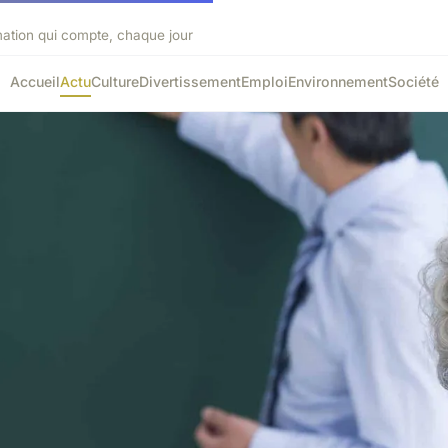
mation qui compte, chaque jour
Accueil
Actu
Culture
Divertissement
Emploi
Environnement
Société