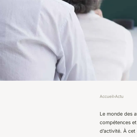
Accueil
›
Actu
ACTU
Pourquoi faire des c
Le monde des aff
compétences et 
une école de manag
d’activité. À ce