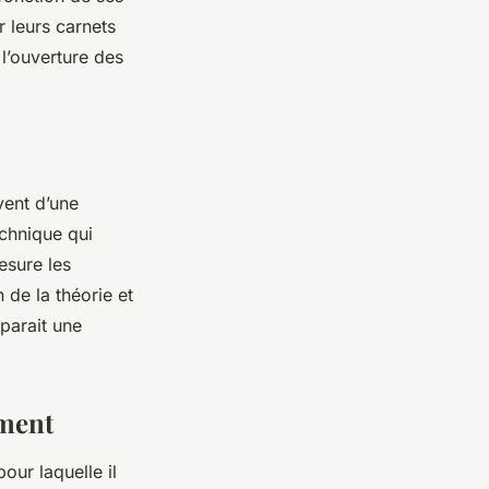
r leurs carnets
 l’ouverture des
vent d’une
echnique qui
esure les
 de la théorie et
 parait une
ement
our laquelle il