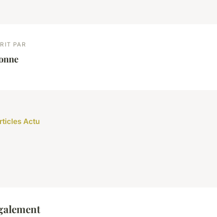
RIT PAR
éonne
rticles Actu
également