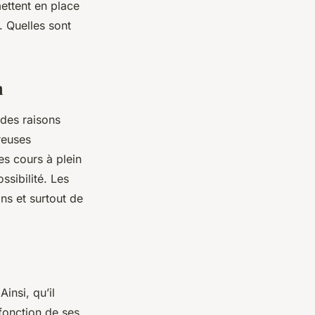
ettent en place
. Quelles sont
n
e des raisons
reuses
es cours à plein
ossibilité. Les
ns et surtout de
insi, qu’il
fonction de ses