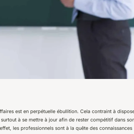
ours du soir dans
aires est en perpétuelle ébullition. Cela contraint à dispos
surtout à se mettre à jour afin de rester compétitif dans s
ement ?
t effet, les professionnels sont à la quête des connaissances