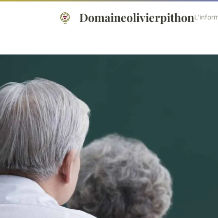
Domaineolivierpithon
L'infor