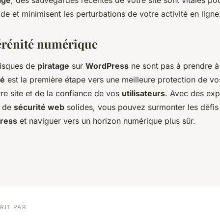
age
, des sauvegardes récentes de votre site sont vitales po
ide et minimisent les perturbations de votre activité en ligne
érénité numérique
risques de
piratage
sur
WordPress
ne sont pas à prendre à 
té
est la première étape vers une meilleure protection de v
otre site et de la confiance de vos
utilisateurs
. Avec des exp
s de
sécurité web
solides, vous pouvez surmonter les défis l
Press
et naviguer vers un horizon numérique plus sûr.
RIT PAR