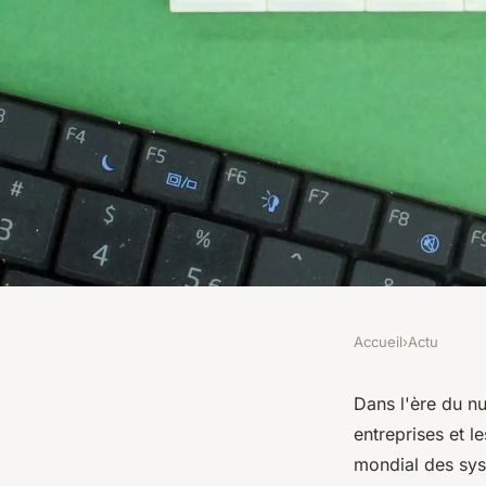
Accueil
›
Actu
ACTU
Audit de sécurité : p
Dans l'ère du n
entreprises et l
de piratage sur Wor
mondial des sys