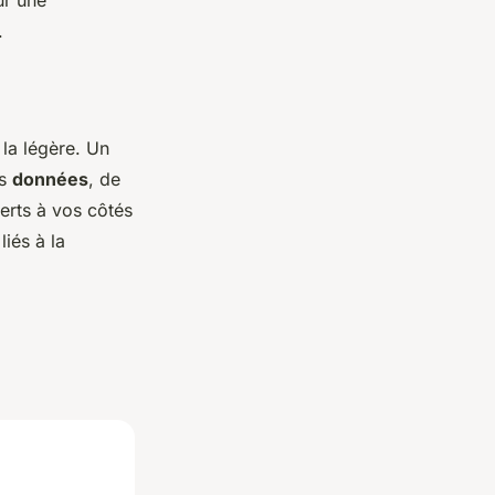
ur une
.
la légère. Un
os
données
, de
erts à vos côtés
iés à la