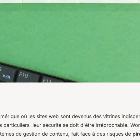
révenir les risques
umérique où les sites web sont devenus des vitrines indispe
es particuliers, leur sécurité se doit d'être irréprochable. Wo
dPress
tèmes de gestion de contenu, fait face à des risques de
pi