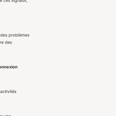
e ces signaux,
t des problèmes
vre des
onnexion
activités