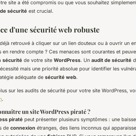
votre site a été compromis ou que vous souhaitez simplement
 de sécurité
est crucial.
ce d'une sécurité web robuste
éjà retrouvé à cliquer sur un lien douteux ou à ouvrir un e
 en rendre compte ? Ces menaces sont courantes et peuve
a
sécurité
de votre site
WordPress
. Un
audit de sécurité
d
cessité mais une priorité absolue pour identifier les vulnéra
ratégie adéquate de
sécurité web
.
lus sur les audits de sécurité pour votre site WordPress, v
n
.
naître un site WordPress piraté ?
ess piraté
peut présenter plusieurs symptômes : une baiss
es de
connexion
étranges, des liens inconnus qui apparaiss