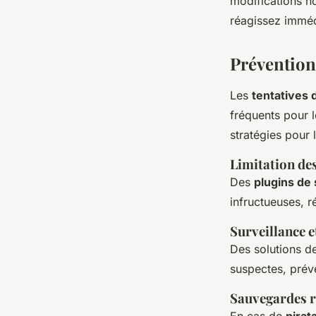
modifications n
réagissez immé
Prévention
Les
tentatives 
fréquents pour 
stratégies pour 
Limitation des
Des
plugins de 
infructueuses, r
Surveillance e
Des solutions de
suspectes, prév
Sauvegardes r