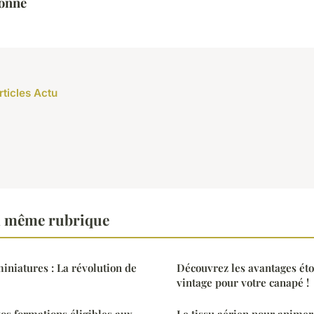
éonne
rticles Actu
a même rubrique
niatures : La révolution de
Découvrez les avantages éto
vintage pour votre canapé !
s formations éligibles aux
Le tissu aérien pour animer