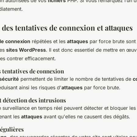
on autorisées de vos
fichiers
PHP. Si vous remarquez l’un d
diatement.
 des tentatives de connexion et attaques
de connexion
répétées et les
attaques
par force brute son
les
sites WordPress
. Il est donc essentiel de mettre en œu
les contrer efficacement.
 tentatives de connexion
sécurité
permettent de limiter le nombre de tentatives de
c
éduisant ainsi les risques d'
attaques
par force brute.
t détection des intrusions
 surveillance en temps réel peuvent détecter et bloquer les 
enant les
attaques
avant qu'elles ne causent des dégâts.
égulières