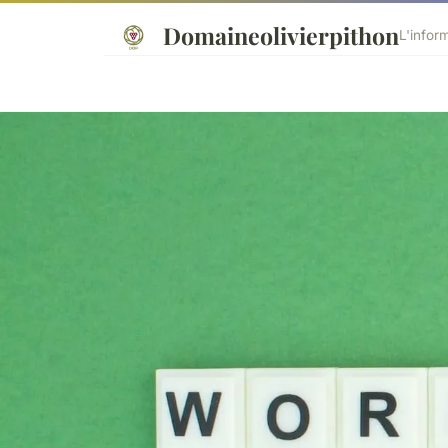
Domaineolivierpithon
L'infor