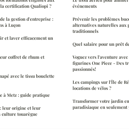
a certification Qualiopi ?
événements
e la gestion d'entreprise :
Prévenir les problèmes bucc
ns à Luçon
alternatives naturelles aux 
traditionnels
r et laver efficacement un
Quel salaire pour un prêt d
eur coffret de rhum et
Voguez vers l'aventure avec 
figurines One Piece - Des tr
passionnés!
napé avec le tissu bouclette
Les campings sur l'Île de Ré
locations de vélos ?
 à Metz : guide pratique
Transformer votre jardin en
paradisiaque en seulement 
: leur origine et leur
 culture touarègue