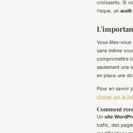
croissants. Si 
risque, un
audit
léonne
•
1 janvier 2024
•
2 min de lecture
L'importan
Vous êtes-vous d
sans même vous
compromettre l
seulement une né
en place une st
Pour en savoir p
cliquer sur le lie
Comment recon
Un
site WordPr
trafic, des pag