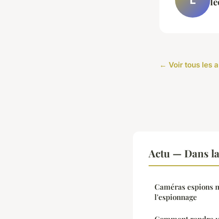
l
← Voir tous les a
Actu — Dans l
Caméras espions mi
l'espionnage
Comment rendre vo