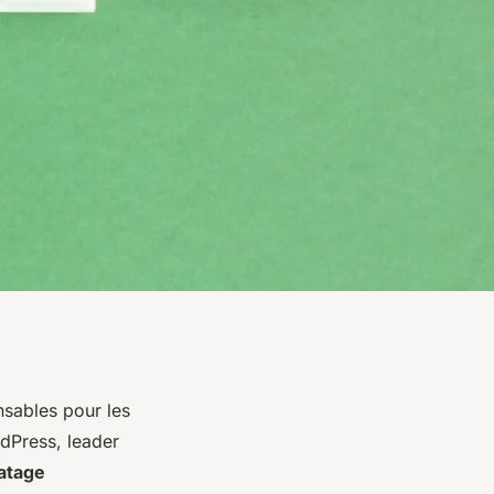
nsables pour les
rdPress, leader
ratage