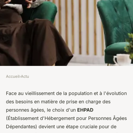
Accueil
›
Actu
ACTU
Comment choisir le meilleur
Face au vieillissement de la population et à l'évolution
des besoins en matière de prise en charge des
EHPAD à Chamonix Mont-
personnes âgées, le choix d'un
EHPAD
Blanc pour un proche ?
(Établissement d'Hébergement pour Personnes Âgées
Dépendantes) devient une étape cruciale pour de
léonne
•
22 décembre 2023
•
2 min de lecture