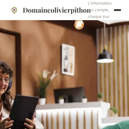
L'information
Domaineolivierpithon
qui compte,
chaque jour