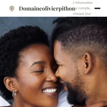
L'information
Domaineolivierpithon
qui compte,
chaque jour