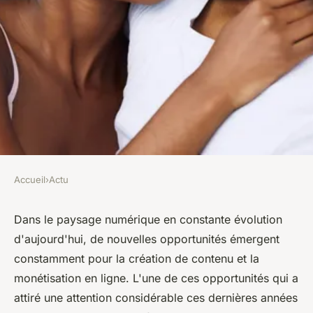
Accueil
›
Actu
ACTU
Pourquoi les gens vont sur
Dans le paysage numérique en constante évolution
d'aujourd'hui, de nouvelles opportunités émergent
OnlyFans ?
constamment pour la création de contenu et la
monétisation en ligne. L'une de ces opportunités qui a
léonne
•
17 mars 2024
•
2 min de lecture
attiré une attention considérable ces dernières années