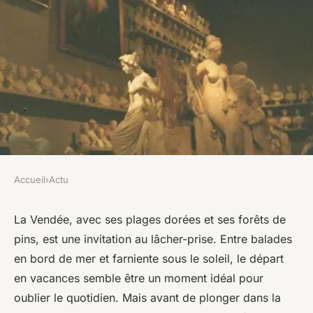
Accueil
›
Actu
ACTU
Camping en Vendée :
La Vendée, avec ses plages dorées et ses forêts de
pins, est une invitation au lâcher-prise. Entre balades
sécurisez la maison avant de
en bord de mer et farniente sous le soleil, le départ
partir
en vacances semble être un moment idéal pour
oublier le quotidien. Mais avant de plonger dans la
léonne
•
2 mars 2024
•
2 min de lecture