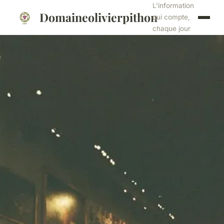
L'information
Domaineolivierpithon
qui compte,
chaque jour