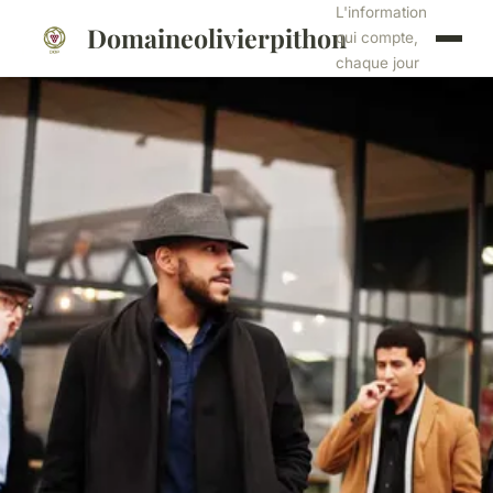
L'information
Domaineolivierpithon
qui compte,
chaque jour