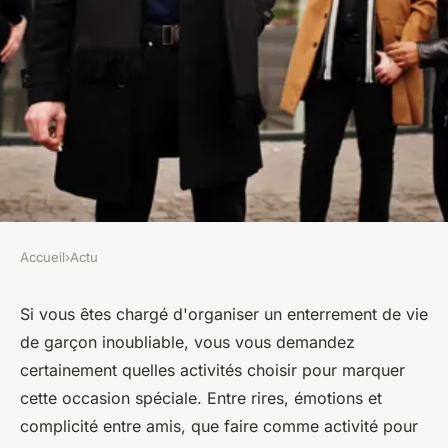
Accueil
›
Actu
ACTU
Quelles activités pour un
Si vous êtes chargé d'organiser un enterrement de vie
de garçon inoubliable, vous vous demandez
enterrement de vie de garçon
certainement quelles activités choisir pour marquer
?
cette occasion spéciale. Entre rires, émotions et
complicité entre amis, que faire comme activité pour
léonne
•
28 août 2023
•
2 min de lecture