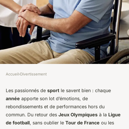
Accueil
›
Divertissement
DIVERTISSEMENT
les événements sportifs
Les passionnés de
sport
le savent bien : chaque
année
apporte son lot d’émotions, de
mondiaux à ne pas manquer
rebondissements et de performances hors du
commun. Du retour des
Jeux Olympiques
à la
Ligue
léonne
•
6 novembre 2023
•
6 min de lecture
de football
, sans oublier le
Tour de France
ou les