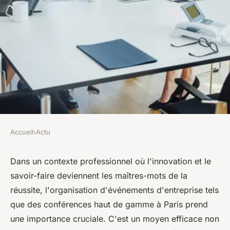
Accueil
›
Actu
ACTU
Booster l'entreprise: organisez
Dans un contexte professionnel où l'innovation et le
savoir-faire deviennent les maîtres-mots de la
des conférences haute gamme
réussite, l'organisation d'événements d'entreprise tels
que des conférences haut de gamme à Paris prend
léonne
•
15 décembre 2023
•
2 min de lecture
une importance cruciale. C'est un moyen efficace non