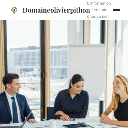
L'information
Domaineolivierpithon
qui compte,
chaque jour