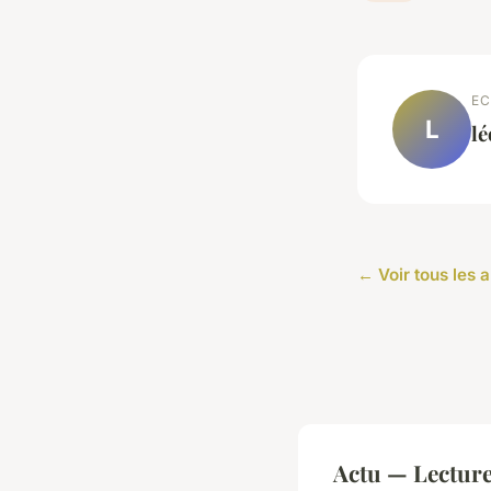
EC
L
l
← Voir tous les a
Actu — Lectur