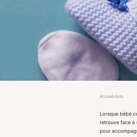
Accueil
›
Actu
ACTU
Comment choisir la t
Lorsque bébé c
retrouve face à
chaussons antidéra
pour accompag