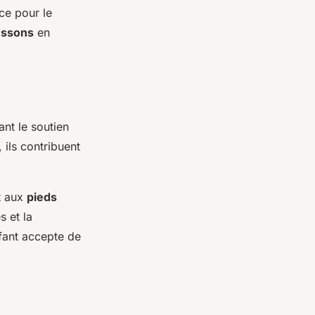
ce pour le
ussons
en
ant le soutien
 ils contribuent
t aux
pieds
s et la
nfant accepte de