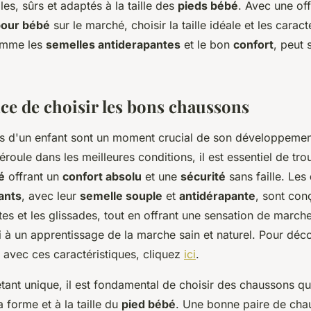
les, sûrs et adaptés à la taille des
pieds bébé
. Avec une off
pour bébé
sur le marché, choisir la taille idéale et les caract
omme les
semelles antiderapantes
et le bon
confort
, peut 
ce de choisir les bons chaussons
s d'un enfant sont un moment crucial de son développemen
éroule dans les meilleures conditions, il est essentiel de tr
é
offrant un
confort absolu
et une
sécurité
sans faille. Les
ants
, avec leur
semelle souple
et
antidérapante
, sont con
tes et les glissades, tout en offrant une sensation de marche
i à un apprentissage de la marche sain et naturel. Pour déc
avec ces caractéristiques, cliquez
ici
.
tant unique, il est fondamental de choisir des chaussons qu
a forme et à la taille du
pied bébé
. Une bonne paire de cha