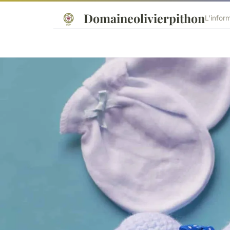
Domaineolivierpithon
L'infor