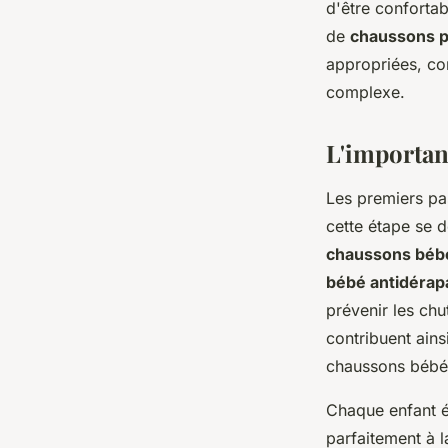
d'être confortab
de
chaussons 
léonne
•
31 décembre 2023
•
2 min de lecture
appropriées, c
complexe.
L'importan
Les premiers pa
cette étape se d
chaussons béb
bébé antidérap
prévenir les chu
contribuent ains
chaussons bébé 
Chaque enfant é
parfaitement à l