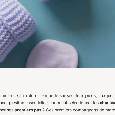
aille idéale de
ommence à explorer le monde sur ses deux pieds, chaque p
 une question essentielle : comment sélectionner les
chauss
pants pour bébé?
ner ses
premiers pas
? Ces premiers compagnons de marc