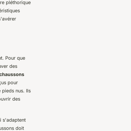
re pléthorique
éristiques
s'avérer
t. Pour que
ouver des
chaussons
çus pour
 pieds nus. Ils
ouvrir des
i s'adaptent
ussons doit