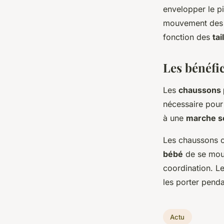
envelopper le p
mouvement des o
fonction des
tai
Les bénéfi
Les
chaussons 
nécessaire pour 
à une
marche s
Les chaussons c
bébé
de se mouv
coordination. L
les porter penda
Actu