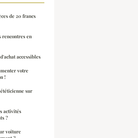
èces de 20 francs
s rencontres en
 d'achat accessibles
imenter votre
n !
iététicienne sur
 activités
ts ?
ur voiture
oment ?