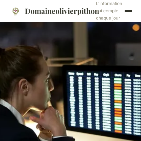
L'information
Domaineolivierpithon
qui compte,
chaque jour