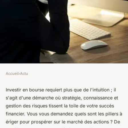
Accueil
›
Actu
ACTU
Quelles sont les conditions à
Investir en bourse requiert plus que de l'intuition ; il
s'agit d'une démarche où stratégie, connaissance et
avoir pour gagner de l'argent
gestion des risques tissent la toile de votre succès
en bourse?
financier. Vous vous demandez quels sont les piliers à
ériger pour prospérer sur le marché des actions ? De
léonne
•
24 mars 2024
•
3 min de lecture