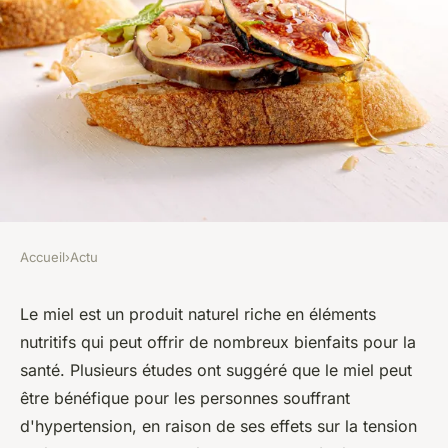
Accueil
›
Actu
ACTU
Est-ce que le miel est bon
Le miel est un produit naturel riche en éléments
nutritifs qui peut offrir de nombreux bienfaits pour la
pour l'hypertension ?
santé. Plusieurs études ont suggéré que le miel peut
être bénéfique pour les personnes souffrant
léonne
•
28 novembre 2022
•
5 min de lecture
d'hypertension, en raison de ses effets sur la tension