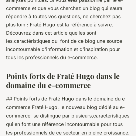
commerce ?
analyses pointues. Si vous êtes passionné par le e-
commerce et que vous cherchez un blog qui saura
léonne
•
22 juillet 2023
•
2 min de lecture
répondre à toutes vos questions, ne cherchez pas
plus loin : Fraté Hugo est la référence à suivre.
Découvrez dans cet article quelles sont
les,caractéristiques qui font de ce blog une source
incontournable d'information et d'inspiration pour
tous les professionnels du e-commerce.
Points forts de Fraté Hugo dans le
domaine du e-commerce
## Points forts de Fraté Hugo dans le domaine du e-
commerce Fraté Hugo, le nouveau blog dédié au e-
commerce, se distingue par plusieurs,caractéristiques
qui en font une référence incontournable pour tous
les professionnels de ce secteur en pleine croissance.