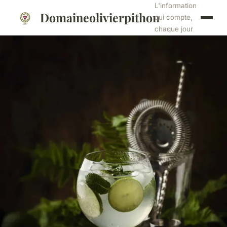
L'information
Domaineolivierpithon
qui compte,
chaque jour