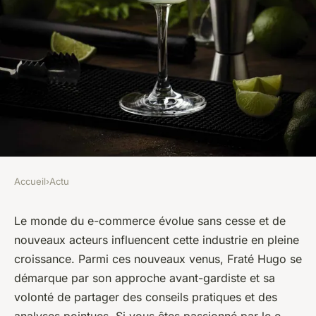
Accueil
›
Actu
ACTU
Quelles sont les
Le monde du e-commerce évolue sans cesse et de
nouveaux acteurs influencent cette industrie en pleine
caractéristiques de Fraté
croissance. Parmi ces nouveaux venus, Fraté Hugo se
Hugo, le nouveau blog à suivre
démarque par son approche avant-gardiste et sa
dans le domaine du e-
volonté de partager des conseils pratiques et des