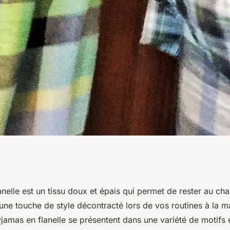
pour homme :
anelle est un tissu doux et épais qui permet de rester au c
 une touche de style décontracté lors de vos routines à la m
e de chaleur et de
jamas en flanelle se présentent dans une variété de motifs 