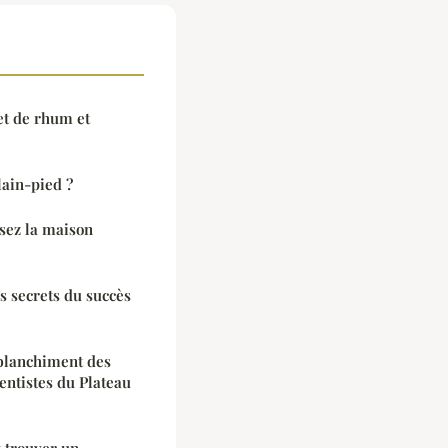
et de rhum et
lain-pied ?
sez la maison
s secrets du succès
 blanchiment des
entistes du Plateau
 trouver un