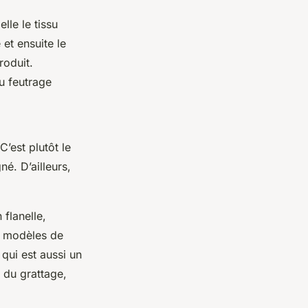
lle le tissu
et ensuite le
roduit.
u feutrage
C’est plutôt le
né. D’ailleurs,
 flanelle,
e modèles de
 qui est aussi un
t du grattage,