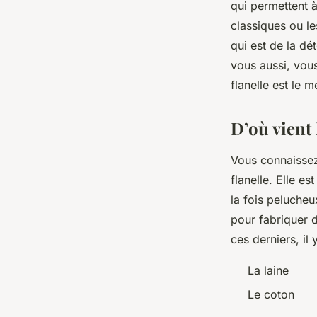
qui permettent à
style
classiques ou le
qui est de la dé
vous aussi, vou
léonne
•
15 août 2023
•
3 min de lecture
flanelle est le 
D’où vient 
Vous connaissez 
flanelle. Elle e
la fois pelucheux
pour fabriquer 
ces derniers, il
La laine
Le coton