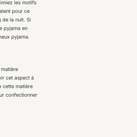
imiez les motifs
alent pour ce
de la nuit. Si
ce pyjama en
fameux pyjama.
 matière
oir cet aspect à
se cette matière
ur confectionner