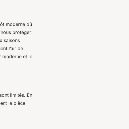
utôt moderne où
s nous protéger
ux saisons
nt l’air de
 moderne et le
ont limités. En
ent la pièce