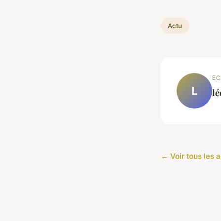
Actu
EC
L
l
← Voir tous les a