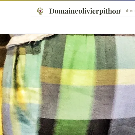
Domaineolivierpithon
L'infor