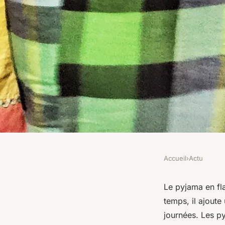
Accueil
›
Actu
ACTU
Pyjama en flanelle 
Le pyjama en fl
temps, il ajoute
combinaison parfait
journées. Les py