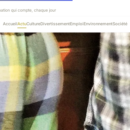
mation qui compte, chaque jour
Accueil
Actu
Culture
Divertissement
Emploi
Environnement
Société