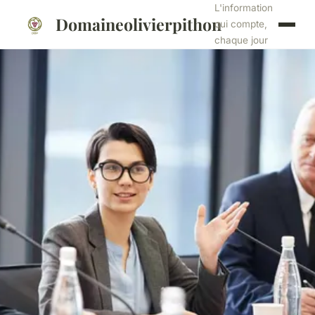
L'information
Domaineolivierpithon
qui compte,
chaque jour