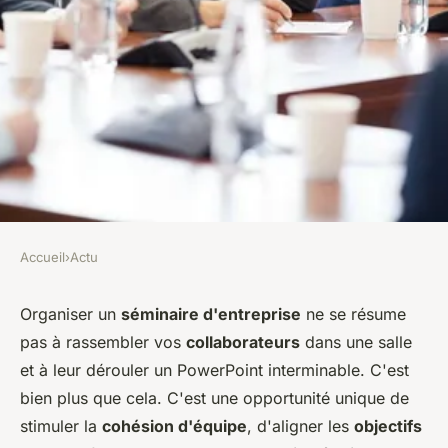
Accueil
›
Actu
ACTU
Comment organiser un
Organiser un
séminaire d'entreprise
ne se résume
pas à rassembler vos
collaborateurs
dans une salle
séminaire d'entreprise
et à leur dérouler un PowerPoint interminable. C'est
efficace et motivant?
bien plus que cela. C'est une opportunité unique de
stimuler la
cohésion d'équipe
, d'aligner les
objectifs
léonne
•
19 décembre 2023
•
2 min de lecture