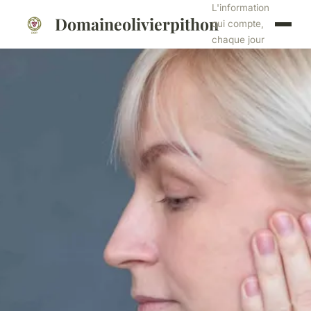
L'information
Domaineolivierpithon
qui compte,
chaque jour