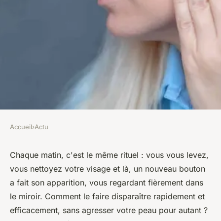
Accueil
›
Actu
ACTU
Eliminer les boutons sur le
Chaque matin, c'est le même rituel : vous vous levez,
vous nettoyez votre visage et là, un nouveau bouton
visage : conseils pour résultat
a fait son apparition, vous regardant fièrement dans
parfait
le miroir. Comment le faire disparaître rapidement et
efficacement, sans agresser votre peau pour autant ?
léonne
•
23 décembre 2023
•
2 min de lecture