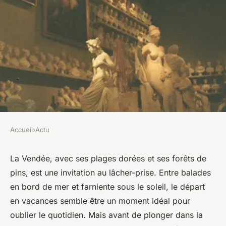
Accueil
›
Actu
ACTU
Camping en Vendée :
La Vendée, avec ses plages dorées et ses forêts de
pins, est une invitation au lâcher-prise. Entre balades
sécurisez la maison avant de
en bord de mer et farniente sous le soleil, le départ
partir
en vacances semble être un moment idéal pour
oublier le quotidien. Mais avant de plonger dans la
léonne
•
2 mars 2024
•
2 min de lecture