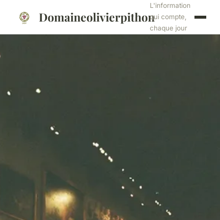
L'information
Domaineolivierpithon
qui compte,
chaque jour