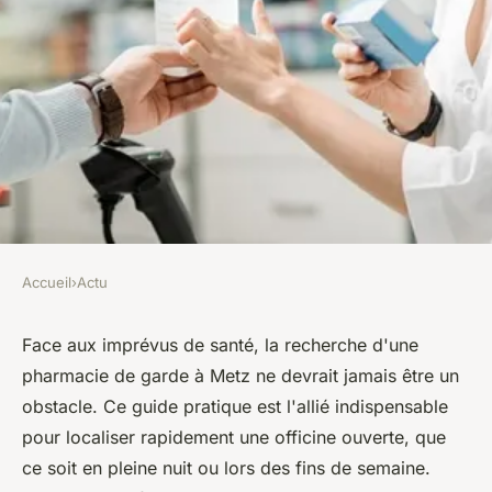
Accueil
›
Actu
ACTU
Pharmacie de garde à Metz :
Face aux imprévus de santé, la recherche d'une
pharmacie de garde à Metz ne devrait jamais être un
guide pratique
obstacle. Ce guide pratique est l'allié indispensable
pour localiser rapidement une officine ouverte, que
léonne
•
25 avril 2024
•
2 min de lecture
ce soit en pleine nuit ou lors des fins de semaine.