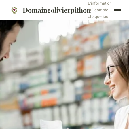
L'information
Domaineolivierpithon
qui compte,
chaque jour