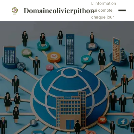
L'information
Domaineolivierpithon
qui compte,
chaque jour