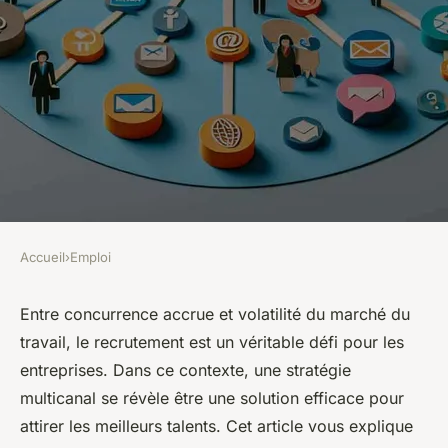
Accueil
›
Emploi
EMPLOI
Quels sont les avantages d'une
Entre concurrence accrue et volatilité du marché du
travail, le recrutement est un véritable défi pour les
approche multicanal en
entreprises. Dans ce contexte, une stratégie
recrutement pour une
multicanal se révèle être une solution efficace pour
entreprise internationale ?
attirer les meilleurs talents. Cet article vous explique