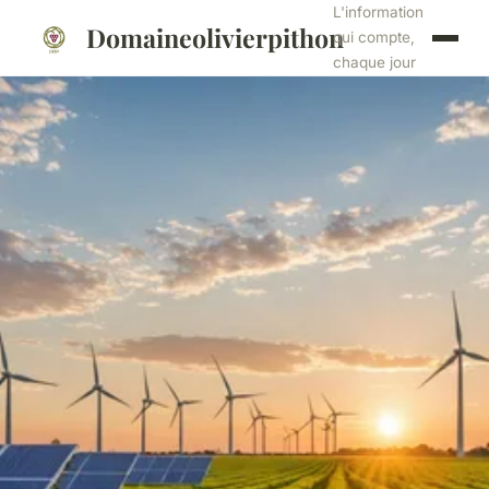
L'information
Domaineolivierpithon
qui compte,
chaque jour