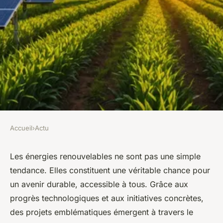
Accueil
›
Actu
ACTU
Energies renouvelables : un
Les énergies renouvelables ne sont pas une simple
tendance. Elles constituent une véritable chance pour
futur durable à portée de main
un avenir durable, accessible à tous. Grâce aux
progrès technologiques et aux initiatives concrètes,
léonne
•
4 février 2025
•
8 min de lecture
des projets emblématiques émergent à travers le