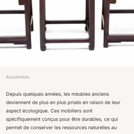
Accueil
›
Actu
ACTU
Décoration durable : pourquoi
Depuis quelques années, les meubles anciens
deviennent de plus en plus prisés en raison de leur
les antiquités sont plus
aspect écologique. Ces mobiliers sont
actuelles que jamais
spécifiquement conçus pour être durables, ce qui
permet de conserver les ressources naturelles au
léonne
•
28 novembre 2023
•
1 min de lecture