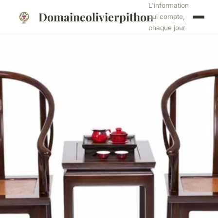
L'information
Domaineolivierpithon
qui compte,
chaque jour