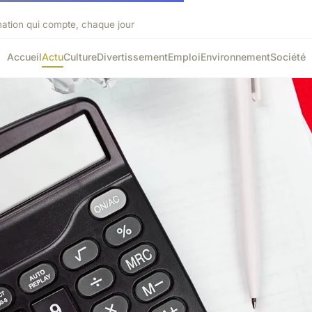
mation qui compte, chaque jour
Accueil
Actu
Culture
Divertissement
Emploi
Environnement
Société