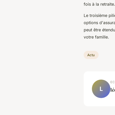
fois à la retraite
Le troisième pil
options d'assur
peut être étendu
votre famille.
Actu
EC
L
l