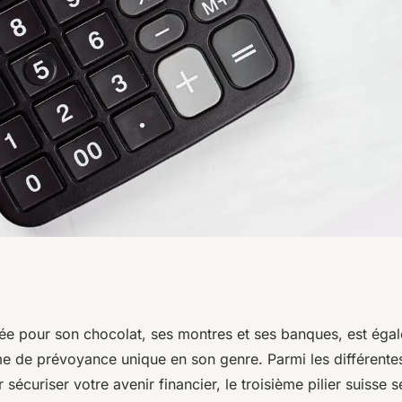
ème pilier suisse
tée pour son chocolat, ses montres et ses banques, est éga
e de prévoyance unique en son genre. Parmi les différente
ce
 sécuriser votre avenir financier, le troisième pilier suisse s