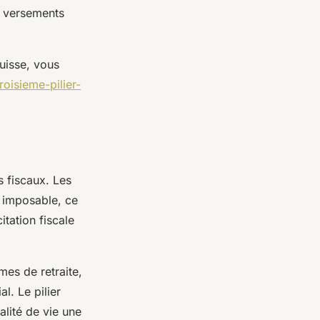
s versements
suisse, vous
oisieme-pilier-
s fiscaux. Les
u imposable, ce
itation fiscale
mes de retraite,
l. Le pilier
lité de vie une