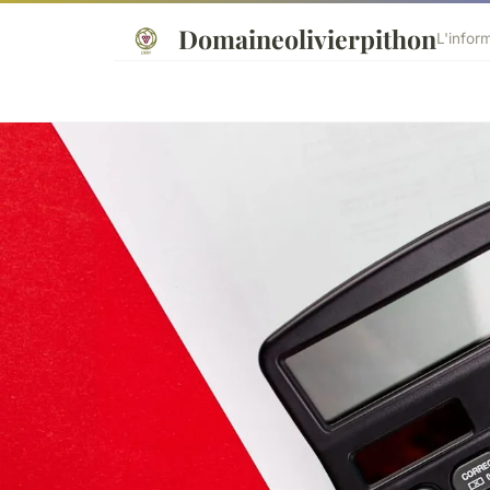
Domaineolivierpithon
L'infor