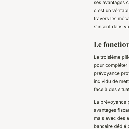
ses avantages c
c'est un véritab
léonne
•
21 décembre 2023
•
2 min de lecture
travers les méca
s'inscrit dans v
Le fonctio
Le troisième pil
pour compléter l
prévoyance prof
individu de mett
face à des situa
La prévoyance pi
avantages fiscaux
mais avec des a
bancaire dédié 