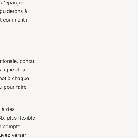
 d'épargne,
 guiderons à
et comment il
ationale, conçu
tique et la
rmet à chaque
u pour faire
é à des
b, plus flexible
un compte
uvez verser