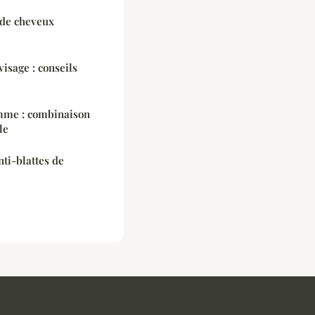
 de cheveux
visage : conseils
mme : combinaison
le
ti-blattes de